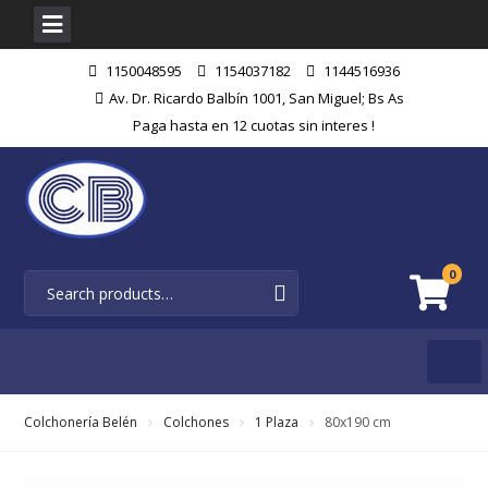
Skip
1150048595
1154037182
1144516936
to
Av. Dr. Ricardo Balbín 1001, San Miguel; Bs As
content
Paga hasta en 12 cuotas sin interes !
0
Colchonería Belén
Colchones
1 Plaza
80x190 cm