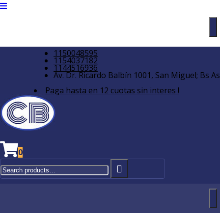
1150048595
1154037182
1144516936
Av. Dr. Ricardo Balbín 1001, San Miguel; Bs As
Paga hasta en 12 cuotas sin interes !
0