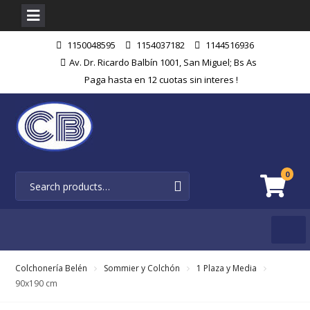
Skip
1150048595
1154037182
1144516936
to
Av. Dr. Ricardo Balbín 1001, San Miguel; Bs As
content
Paga hasta en 12 cuotas sin interes !
0
Colchonería Belén
Sommier y Colchón
1 Plaza y Media
90x190 cm