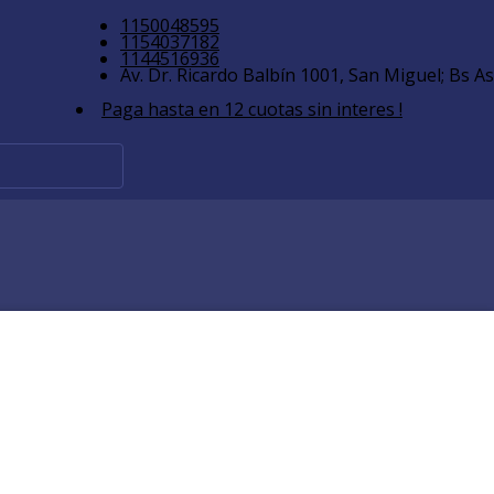
1150048595
1154037182
1144516936
Av. Dr. Ricardo Balbín 1001, San Miguel; Bs As
Paga hasta en 12 cuotas sin interes !